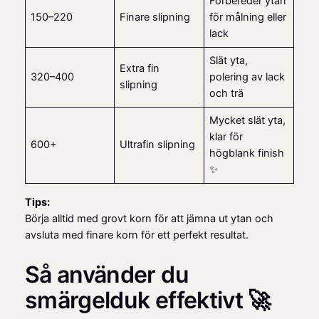
Förbereder ytan
150–220
Finare slipning
för målning eller
lack
Slät yta,
Extra fin
320–400
polering av lack
slipning
och trä
Mycket slät yta,
klar för
600+
Ultrafin slipning
högblank finish
✨
Tips:
Börja alltid med grovt korn för att jämna ut ytan och
avsluta med finare korn för ett perfekt resultat.
Så använder du
smärgelduk effektivt 🚀