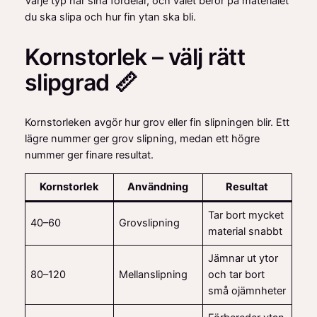
Varje typ har sina fördelar, och valet beror på materialet
du ska slipa och hur fin ytan ska bli.
Kornstorlek – välj rätt
slipgrad 📏
Kornstorleken avgör hur grov eller fin slipningen blir. Ett
lägre nummer ger grov slipning, medan ett högre
nummer ger finare resultat.
Kornstorlek
Användning
Resultat
Tar bort mycket
40–60
Grovslipning
material snabbt
Jämnar ut ytor
80–120
Mellanslipning
och tar bort
små ojämnheter