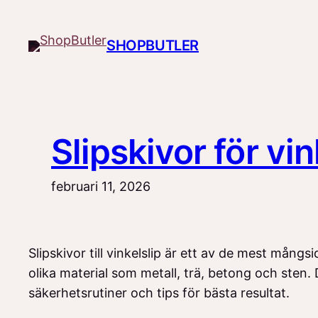
Hoppa
till
SHOPBUTLER
innehåll
Slipskivor för vin
februari 11, 2026
Slipskivor till vinkelslip är ett av de mest mång
olika material som metall, trä, betong och sten. D
säkerhetsrutiner och tips för bästa resultat.