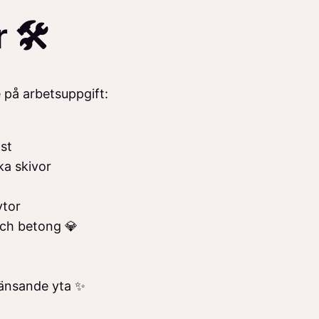
 🛠️
e på arbetsuppgift:
st
ka skivor
ytor
och betong 💎
länsande yta ✨