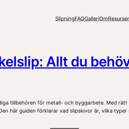
Slipning
FAQ
Galleri
Om
Resurse
kelslip: Allt du behö
sidiga tillbehören för metall- och byggarbete. Med rätt
en här guiden förklarar vad slipskivor är, vilka typer 