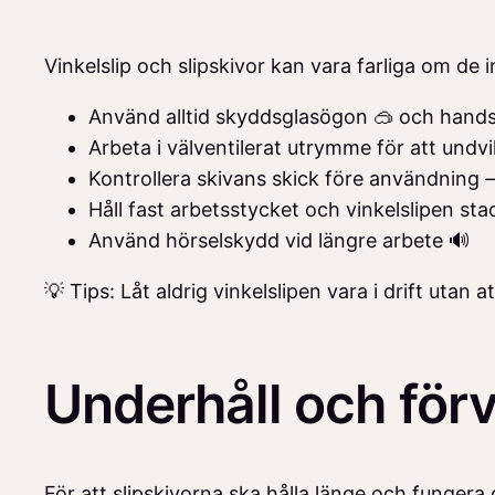
Vinkelslip och slipskivor kan vara farliga om de 
Använd alltid skyddsglasögon 🥽 och hands
Arbeta i välventilerat utrymme för att und
Kontrollera skivans skick före användning 
Håll fast arbetsstycket och vinkelslipen sta
Använd hörselskydd vid längre arbete 🔊
💡 Tips: Låt aldrig vinkelslipen vara i drift utan 
Underhåll och förv
För att slipskivorna ska hålla länge och fungera