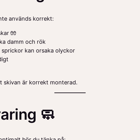
inte används korrekt:
kar 🧤
vika damm och rök
– sprickor kan orsaka olyckor
digt
att skivan är korrekt monterad.
aring 🧼
 optimalt bör du tänka på: