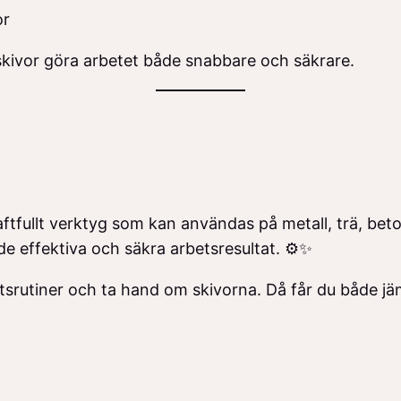
or
skivor göra arbetet både snabbare och säkrare.
raftfullt verktyg som kan användas på metall, trä, bet
e effektiva och säkra arbetsresultat. ⚙️✨
erhetsrutiner och ta hand om skivorna. Då får du både j