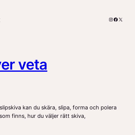
Instagram
Faceboo
X
r
ver veta
 slipskiva kan du skära, slipa, forma och polera
som finns, hur du väljer rätt skiva,