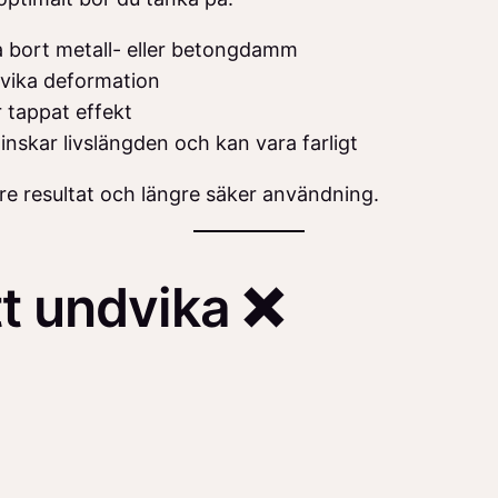
a bort metall- eller betongdamm
dvika deformation
r tappat effekt
inskar livslängden och kan vara farligt
tre resultat och längre säker användning.
tt undvika ❌