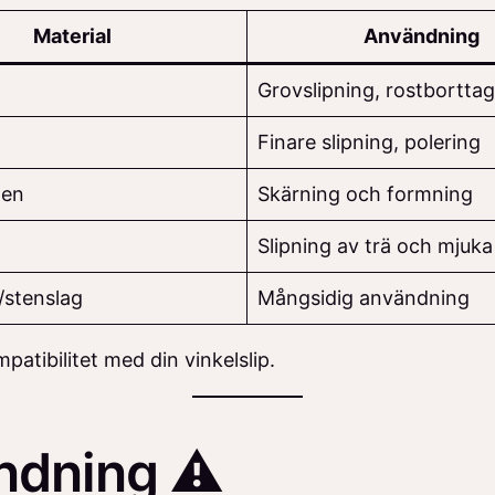
Material
Användning
Grovslipning, rostbortta
Finare slipning, polering
ten
Skärning och formning
Slipning av trä och mjuka
ä/stenslag
Mångsidig användning
mpatibilitet med din vinkelslip.
ndning ⚠️