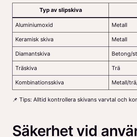
Typ av slipskiva
Aluminiumoxid
Metall
Keramisk skiva
Metall
Diamantskiva
Betong/s
Träskiva
Trä
Kombinationsskiva
Metall/tr
📌 Tips: Alltid kontrollera skivans varvtal och ko
Säkerhet vid anvä