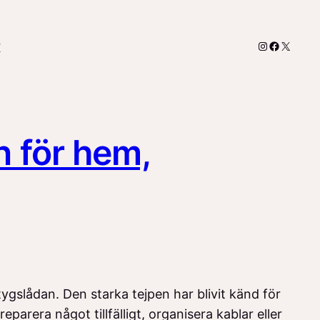
Instagram
Faceboo
X
r
n för hem,
ygslådan. Den starka tejpen har blivit känd för
parera något tillfälligt, organisera kablar eller