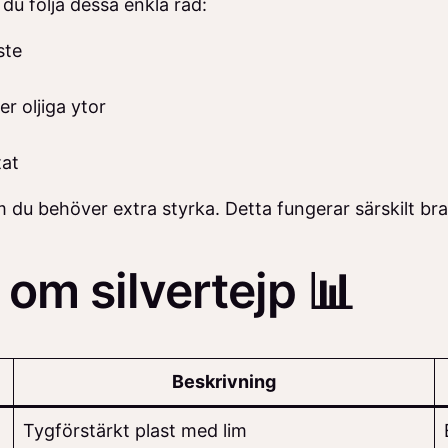
 du följa dessa enkla råd:
ste
r oljiga ytor
tat
du behöver extra styrka. Detta fungerar särskilt bra vi
om silvertejp 📊
Beskrivning
Tygförstärkt plast med lim