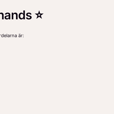
l hands ⭐
rdelarna är: