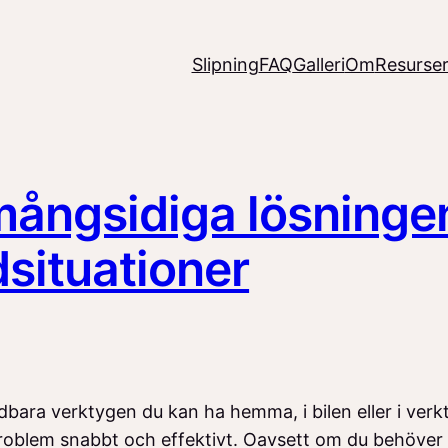
Slipning
FAQ
Galleri
Om
Resurse
 mångsidiga lösninge
situationer
dbara verktygen du kan ha hemma, i bilen eller i verkt
 problem snabbt och effektivt. Oavsett om du behöver re