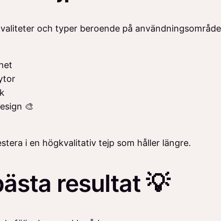
ka kvaliteter och typer beroende på användningsområde.
rhet
ytor
uk
design 🎨
stera i en högkvalitativ tejp som håller längre.
bästa resultat 💡