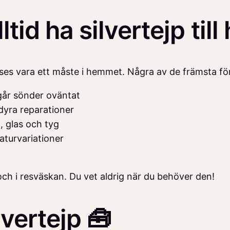
ltid ha silvertejp til
anses vara ett måste i hemmet. Några av de främsta fö
går sönder oväntat
dyra reparationer
l, glas och tyg
aturvariationer
an och i resväskan. Du vet aldrig när du behöver den!
lvertejp 🧰