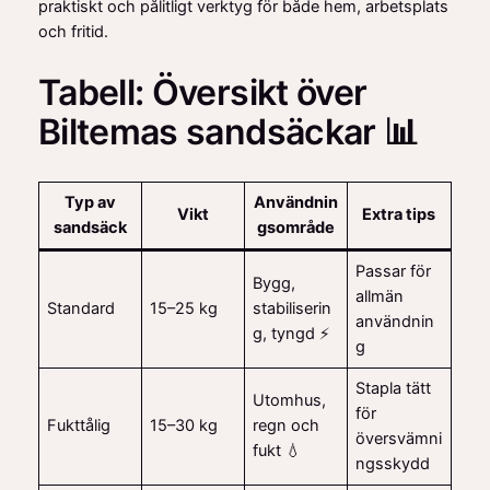
praktiskt och pålitligt verktyg för både hem, arbetsplats
och fritid.
Tabell: Översikt över
Biltemas sandsäckar 📊
Typ av
Användnin
Vikt
Extra tips
sandsäck
gsområde
Passar för
Bygg,
allmän
Standard
15–25 kg
stabiliserin
användnin
g, tyngd ⚡
g
Stapla tätt
Utomhus,
för
Fukttålig
15–30 kg
regn och
översvämni
fukt 💧
ngsskydd