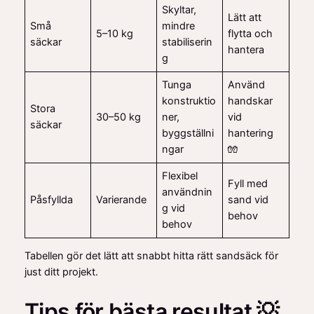
Skyltar,
Lätt att
Små
mindre
5–10 kg
flytta och
säckar
stabiliserin
hantera
g
Tunga
Använd
konstruktio
handskar
Stora
30–50 kg
ner,
vid
säckar
byggställni
hantering
ngar
🧤
Flexibel
Fyll med
användnin
Påsfyllda
Varierande
sand vid
g vid
behov
behov
Tabellen gör det lätt att snabbt hitta rätt sandsäck för
just ditt projekt.
Tips för bästa resultat 💡