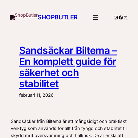
Hoppa
till
SHOPBUTLER
Instagram
Facebo
X
innehåll
Sandsäckar Biltema –
En komplett guide för
säkerhet och
stabilitet
februari 11, 2026
Sandsäckar från Biltema är ett mångsidigt och praktiskt
verktyg som används för allt från tyngd och stabilitet till
skydd mot översvämning och halkrisk. De är enkla att