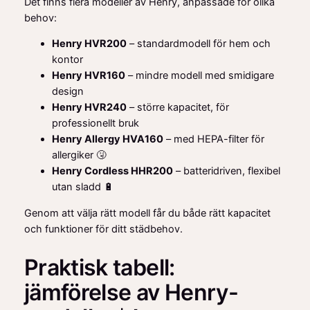
Det finns flera modeller av Henry, anpassade för olika
behov:
Henry HVR200
– standardmodell för hem och
kontor
Henry HVR160
– mindre modell med smidigare
design
Henry HVR240
– större kapacitet, för
professionellt bruk
Henry Allergy HVA160
– med HEPA-filter för
allergiker 🤧
Henry Cordless HHR200
– batteridriven, flexibel
utan sladd 🔋
Genom att välja rätt modell får du både rätt kapacitet
och funktioner för ditt städbehov.
Praktisk tabell:
jämförelse av Henry-