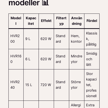
modeller 📊
Model
Kapac
Filtert
Använ
Effekt
Fördel
l
itet
yp
dning
Klassis
HVR2
Stand
Hem,
9 L
620 W
k,
00
ard
kontor
pålitlig
Smidig
HVR16
Stand
Mindre
6 L
620 W
och
0
ard
ytor
lätt
Stor
kapaci
HVR2
Stand
Större
15 L
720 W
tet,
40
ard
ytor
profes
sionell
Allergi
Extra