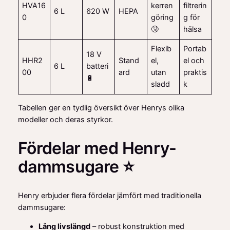
HVA16
kerren
filtrerin
6 L
620 W
HEPA
0
göring
g för
🤧
hälsa
Flexib
Portab
18 V
HHR2
Stand
el,
el och
6 L
batteri
00
ard
utan
praktis
🔋
sladd
k
Tabellen ger en tydlig översikt över Henrys olika
modeller och deras styrkor.
Fördelar med Henry-
dammsugare ⭐
Henry erbjuder flera fördelar jämfört med traditionella
dammsugare:
Lång livslängd
– robust konstruktion med